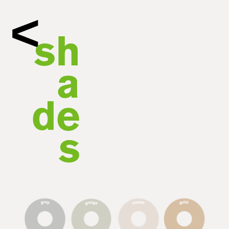
<
sh
a
de
s